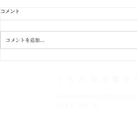
相続登記part２
相続登記
コメント
以前、ご主人がお亡くなり、妻が
司法書士のお
そのままご自宅で住まわれる場合
なった方が所
相続人にお子様が複数おられて、
名義を相続人
コメントを追加…
実際に同居していないのであれ
を行うものが
ば、 不動産の名義は、妻の名義
と奥様がご自
にした方がよいと思います よく
れている お
あるのですが、その妻自身が「私
不動産を所有
も高齢だから、私の名義にするの
度、ご主人が
うちだ司法書士
は無駄ではないか」...
いう場合...
〒605-0862 京都市東山区清水四丁目171
​司法書士 内田 光人